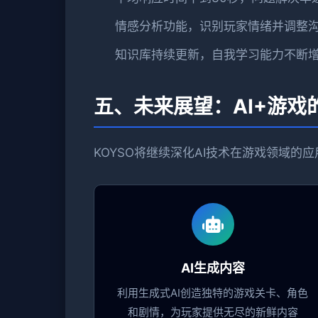
情感分析功能，识别玩家情绪并调整
知识库持续更新，自我学习能力不断
五、未来展望：AI+游戏
KOYSO将继续深化AI技术在游戏领域的
AI生成内容
利用生成式AI创造独特的游戏关卡、角色
和剧情，为玩家提供无尽的新鲜内容