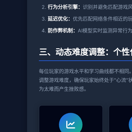
行为分析引擎：
识别并避免匹配游戏
延迟优化：
优先匹配网络条件相近的
防作弊机制：
AI模型实时监测异常行
三、动态难度调整：个性
每位玩家的游戏水平和学习曲线都不相同。
调整游戏难度，确保玩家始终处于"心流"
为太难而产生挫败感。