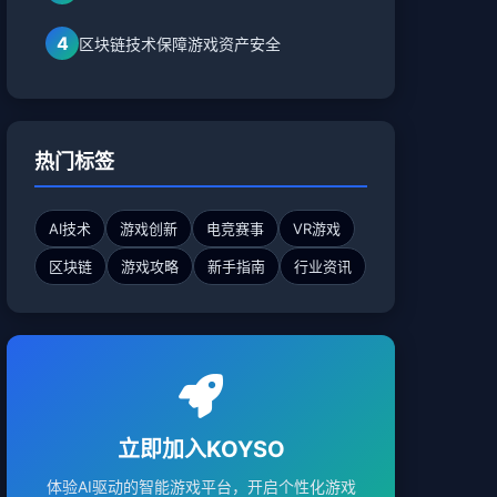
4
区块链技术保障游戏资产安全
热门标签
AI技术
游戏创新
电竞赛事
VR游戏
区块链
游戏攻略
新手指南
行业资讯
立即加入KOYSO
体验AI驱动的智能游戏平台，开启个性化游戏